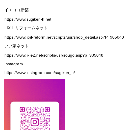
イエココ新築
https://www.sugiken-h.net
LIXIL
リフォームネット
https://www.lixil-reform.net/scripts/usr/shop_detail.asp?P=905048
いい家ネット
https://www.ii-ie2.net/scripts/usr/sougo.asp?p=905048
Instagram
https://www.instagram.com/sugiken_h/