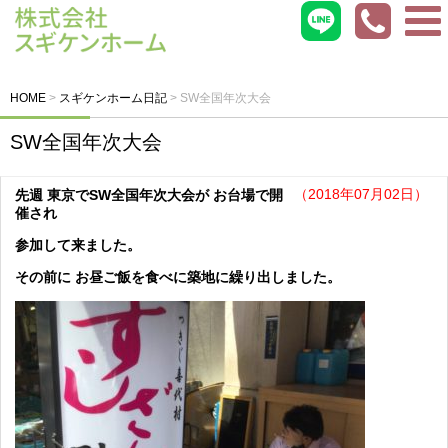
HOME
>
スギケンホーム日記
>
SW全国年次大会
SW全国年次大会
（2018年07月02日）
先週 東京でSW全国年次大会が お台場で開
催され
参加して来ました。
その前に お昼ご飯を食べに築地に繰り出しました。