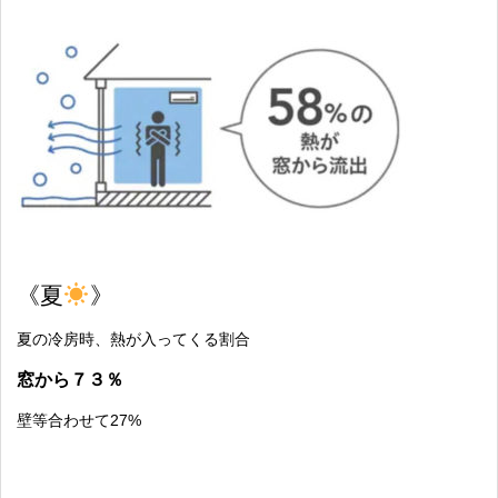
《夏
》
夏の冷房時、熱が入ってくる割合
窓から７３％
壁等合わせて27%