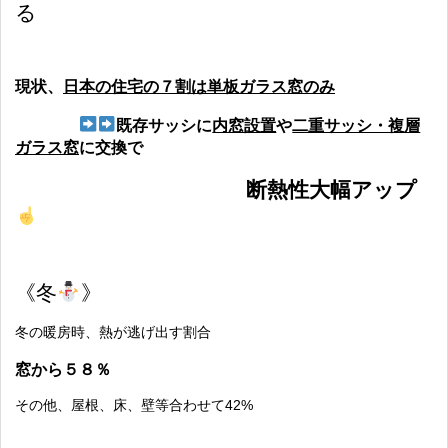
る
現状、
日本の住宅の７割は単板ガラス窓のみ
既存サッシに
内窓設置
や
二重サッシ・複層
ガラス窓
に交換で
断熱性大幅アップ
《冬
》
冬の暖房時、熱が逃げ出す割合
窓から５８％
その他、屋根、床、壁等合わせて42%