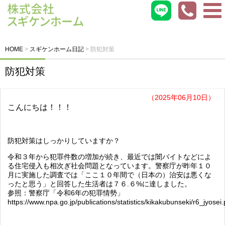
HOME
>
スギケンホーム日記
>
防犯対策
防犯対策
（2025年06月10日）
こんにちは！！！
防犯対策はしっかりしていますか？
令和３年から犯罪件数の増加が続き、最近では闇バイトなどによ
る住宅侵入も相次ぎ社会問題となっています。警察庁が昨年１０
月に実施した調査では「ここ１０年間で（日本の）治安は悪くな
ったと思う」と回答した生活者は７６.６%に達しました。
参照：警察庁「令和6年の犯罪情勢」
https://www.npa.go.jp/publications/statistics/kikakubunseki/r6_jyosei.