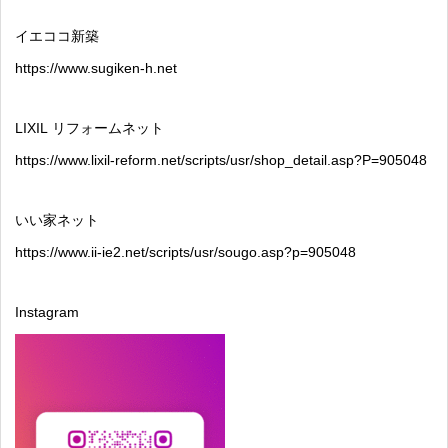
イエココ新築
https://www.sugiken-h.net
LIXIL
リフォームネット
https://www.lixil-reform.net/scripts/usr/shop_detail.asp?P=905048
いい家ネット
https://www.ii-ie2.net/scripts/usr/sougo.asp?p=905048
Instagram