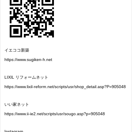
イエココ新築
https://www.sugiken-h.net
LIXIL
リフォームネット
https://www.lixil-reform.net/scripts/usr/shop_detail.asp?P=905048
いい家ネット
https://www.ii-ie2.net/scripts/usr/sougo.asp?p=905048
Instagram