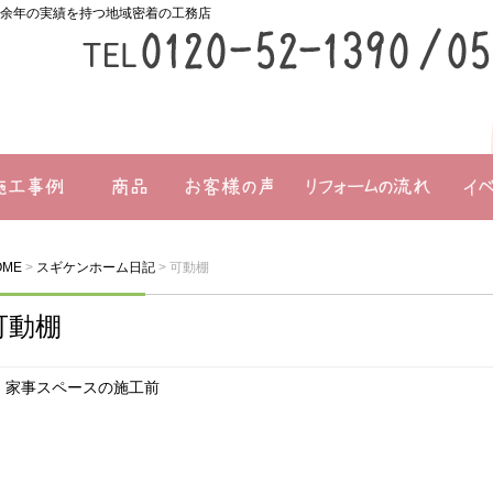
0余年の実績を持つ地域密着の工務店
商品一覧
お客様の声
リフォームの流れ
イベン
OME
>
スギケンホーム日記
>
可動棚
可動棚
家事スペースの施工前