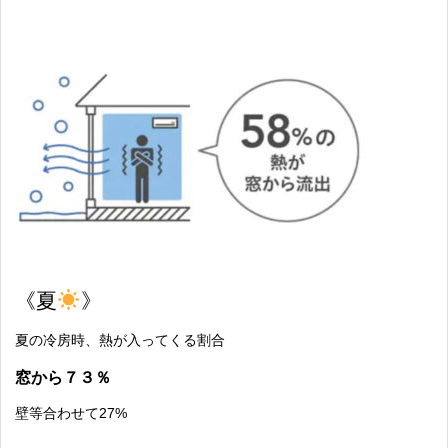
《夏
》
夏の冷房時、熱が入ってくる割合
窓から７３％
壁等合わせて27%