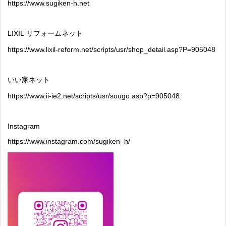
https://www.sugiken-h.net
LIXIL
リフォームネット
https://www.lixil-reform.net/scripts/usr/shop_detail.asp?P=905048
いい家ネット
https://www.ii-ie2.net/scripts/usr/sougo.asp?p=905048
Instagram
https://www.instagram.com/sugiken_h/