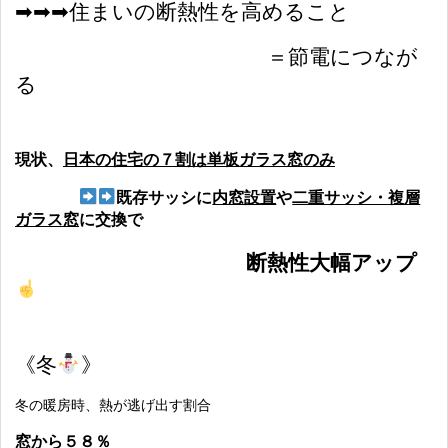
➡︎➡︎➡︎住まいの断熱性を高めること
＝節電につなが
る
現状、
日本の住宅の７割は単板ガラス窓のみ
既存サッシに
内窓設置
や
二重サッシ・複層
ガラス窓
に交換で
断熱性大幅アップ
《冬
》
冬の暖房時、熱が逃げ出す割合
窓から５８％