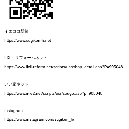
イエココ新築
https://www.sugiken-h.net
LIXIL
リフォームネット
https://www.lixil-reform.net/scripts/usr/shop_detail.asp?P=905048
いい家ネット
https://www.ii-ie2.net/scripts/usr/sougo.asp?p=905048
Instagram
https://www.instagram.com/sugiken_h/